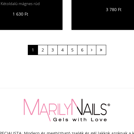
Kétoldalú mágnes rúd
3 780 Ft
1 630 Ft
Következő
Utolsó
1
2
3
4
5
6
›
»
PECIALISTA: Modern és megbízható zselék és gél lakkok azoknak a