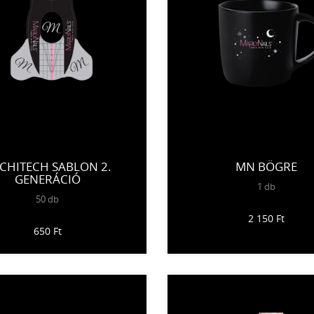
CHITECH SABLON 2.
MN BÖGRE
GENERÁCIÓ
1 db
Jelenleg nem kapható
50 db
2 150 Ft
650 Ft