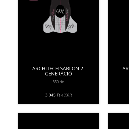
ARCHITECH SABLON 2.
AR
GENERÁCIÓ
350 db
3 045 Ft
4 350 Ft