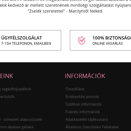
akik kedvező ár mellett szeretnének minőségi szolgáltatást nyújtani
“Zselék szeretettel” - Marilyntől Neked.
ÜGYFÉLSZOLGÁLAT
100% BIZTONSÁG
7-15H TELEFONON, EMAILBEN
ONLINE VÁSÁRLÁS
EINK
INFORMÁCIÓK
és segédfolyadékok
Filozófiánk
 erősítők
Értékesítési pontok
Szállítási információk
Fizetési információk
- színezett alapozózselé
Adatkezelési tájékoztató
rom lépéses géllakk
Általános Szerződési Feltételek