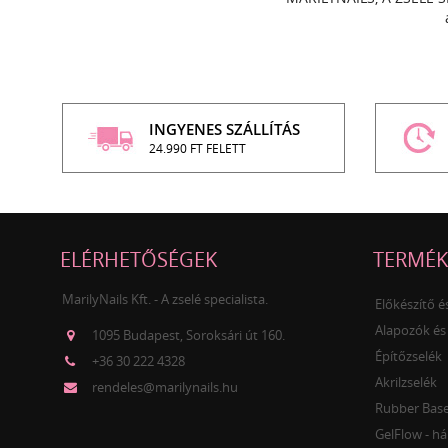
INGYENES SZÁLLÍTÁS
24.990 FT FELETT
ELÉRHETŐSÉGEK
TERMÉK
MarilyNails Kft. - A zselé specialista.
Előkészítő 
Alapozók és
1095 Budapest, Soroksári út 160.
Építőzselék
+36 30 222 4328
Akrilzselék
rendeles@marilynails.hu
Rubber Base 
GelFlow - há