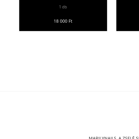
1 db
18 000 Ft
MARILYNAILS, A ZSELÉ S