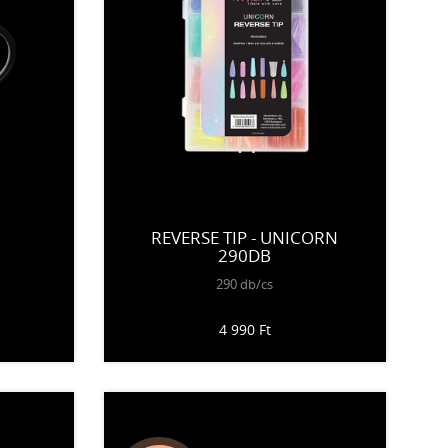
REVERSE TIP - UNICORN
290DB
290 db/cs
4 990 Ft