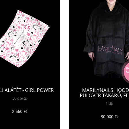
LI ALÁTÉT - GIRL POWER
MARILYNAILS HOODI
PULÓVER TAKARÓ, FE
50 db/cs
1 db
2 560 Ft
30 000 Ft