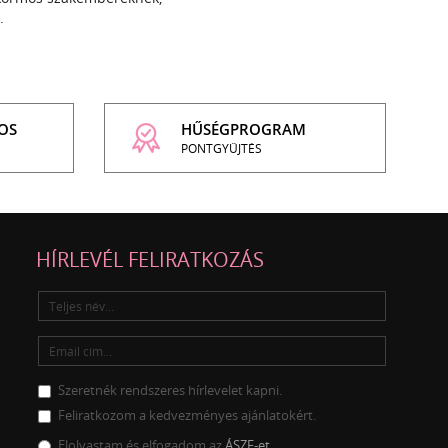
.
OS
HŰSÉGPROGRAM
PONTGYŰJTÉS
HÍRLEVÉL FELIRATKOZÁS
Szeretnék rendszeres hírlevelet kapni.
Feliratkozom a kedvezményes ajánlatokért.
Elolvastam és elfogadom az
ÁSZF-et.