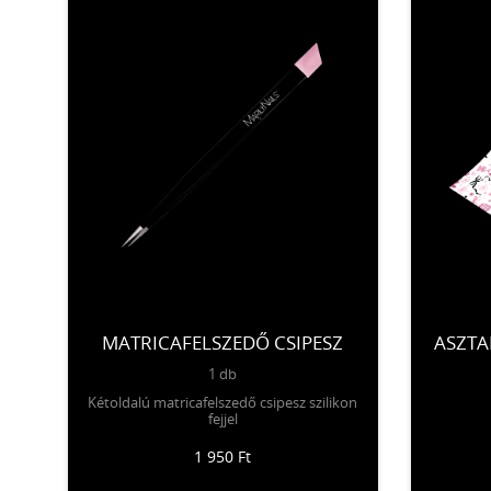
MATRICAFELSZEDŐ CSIPESZ
ASZTA
1 db
Kétoldalú matricafelszedő csipesz szilikon
fejjel
1 950 Ft