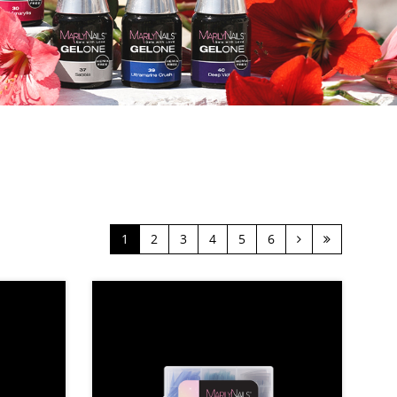
Következő
Utolsó
1
2
3
4
5
6
›
»