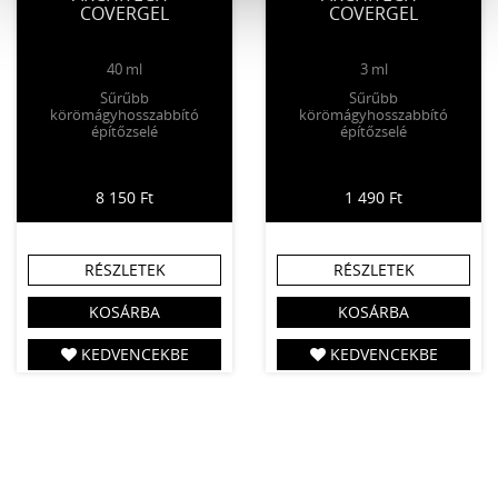
COVERGEL
COVERGEL
40 ml
3 ml
Sűrűbb
Sűrűbb
körömágyhosszabbító
körömágyhosszabbító
építőzselé
építőzselé
8 150 Ft
1 490 Ft
RÉSZLETEK
RÉSZLETEK
KOSÁRBA
KOSÁRBA
KEDVENCEKBE
KEDVENCEKBE