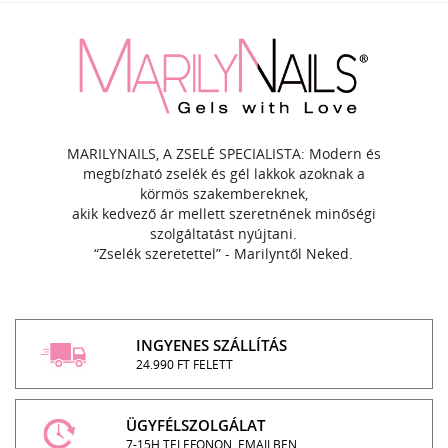
MARILYNAILS, A ZSELÉ SPECIALISTA: Modern és
megbízható zselék és gél lakkok azoknak a
körmös szakembereknek,
akik kedvező ár mellett szeretnének minőségi
szolgáltatást nyújtani.
“Zselék szeretettel” - Marilyntől Neked.
INGYENES SZÁLLÍTÁS
24.990 FT FELETT
ÜGYFÉLSZOLGÁLAT
7-15H TELEFONON, EMAILBEN