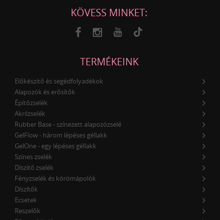
KÖVESS MINKET:
TERMÉKEINK
Előkészítő és segédfolyadékok
Alapozók és erősítők
Építőzselék
Akrilzselék
Rubber Base - színezett alapozózselé
GelFlow - három lépéses géllakk
GelOne - egy lépéses géllakk
Színes zselék
Díszítő zselék
Fényzselék és körömápolók
Díszítők
Ecsetek
Reszelők