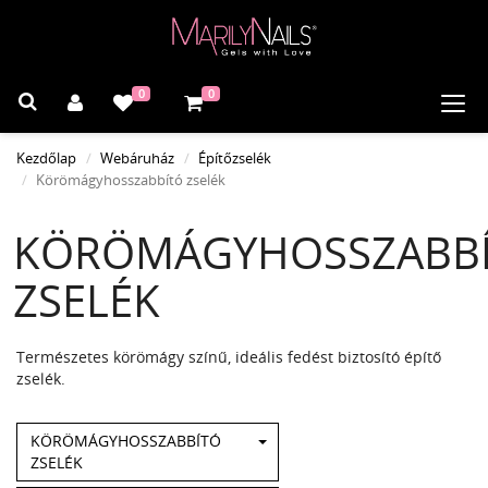
0
0
Navi
Kezdőlap
Webáruház
Építőzselék
Körömágyhosszabbító zselék
KÖRÖMÁGYHOSSZABB
ZSELÉK
Természetes körömágy színű, ideális fedést biztosító építő
zselék.
KÖRÖMÁGYHOSSZABBÍTÓ
ZSELÉK