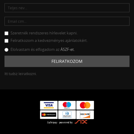
Szeretnék rendszeres hírlevelet kapni.
Feliratkozom a kedvezményes ajánlatokért.
Elolvastam és elfogadom az
ÁSZF-et.
FELIRATKOZOM
Itt tudsz leiratkozni.