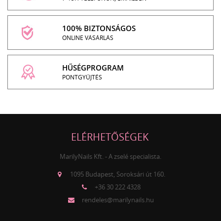
100% BIZTONSÁGOS
ONLINE VÁSÁRLÁS
HŰSÉGPROGRAM
PONTGYŰJTÉS
ELÉRHETŐSÉGEK
MarilyNails Kft. - A zselé specialista.
1095 Budapest, Soroksári út 160.
+36 30 222 4328
rendeles@marilynails.hu