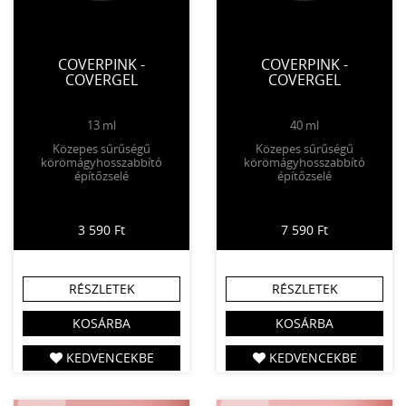
COVERPINK -
COVERPINK -
COVERGEL
COVERGEL
13 ml
40 ml
Közepes sűrűségű
Közepes sűrűségű
körömágyhosszabbító
körömágyhosszabbító
építőzselé
építőzselé
3 590 Ft
7 590 Ft
RÉSZLETEK
RÉSZLETEK
KOSÁRBA
KOSÁRBA
KEDVENCEKBE
KEDVENCEKBE