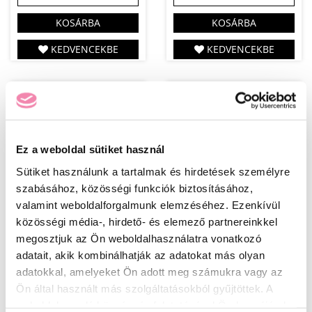
KOSÁRBA
KOSÁRBA
KEDVENCEKBE
KEDVENCEKBE
Ez a weboldal sütiket használ
Sütiket használunk a tartalmak és hirdetések személyre
szabásához, közösségi funkciók biztosításához,
valamint weboldalforgalmunk elemzéséhez. Ezenkívül
EASYFILL -
ARCHITECH -
közösségi média-, hirdető- és elemező partnereinkkel
COVERGEL
COVERGEL
megosztjuk az Ön weboldalhasználatra vonatkozó
adatait, akik kombinálhatják az adatokat más olyan
40 ml
13 ml
adatokkal, amelyeket Ön adott meg számukra vagy az
Kissé áttetszőbb utántöltő/
Sűrűbb
Ön által használt más szolgáltatásokból gyűjtöttek. A
építő
körömágyhosszabbító
weboldalon való böngészés folytatásával Ön hozzájárul a
körömágyhosszabbító
építőzselé