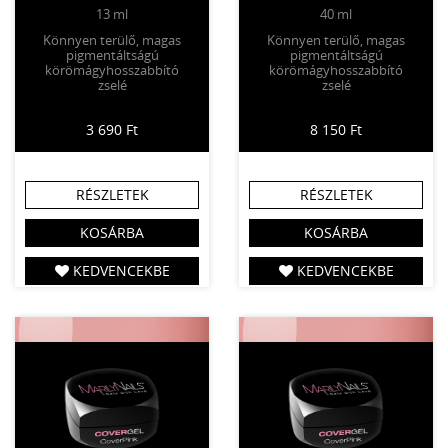
13 ml
40 ml
Könnyen terülő, magas
Könnyen terülő, magas
pigmentáltságú
pigmentáltságú
körömágyhosszabbító
körömágyhosszabbító
zselé
zselé
3 690 Ft
8 150 Ft
RÉSZLETEK
RÉSZLETEK
KOSÁRBA
KOSÁRBA
KEDVENCEKBE
KEDVENCEKBE