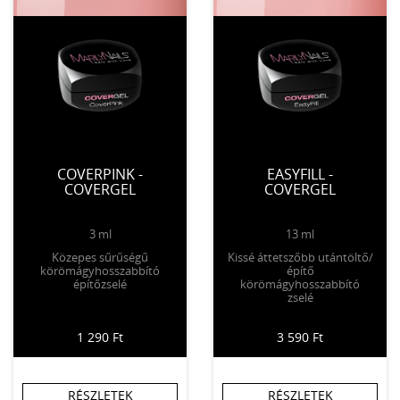
COVERPINK -
EASYFILL -
COVERGEL
COVERGEL
3 ml
13 ml
Közepes sűrűségű
Kissé áttetszőbb utántöltő/
körömágyhosszabbító
építő
építőzselé
körömágyhosszabbító
zselé
1 290 Ft
3 590 Ft
RÉSZLETEK
RÉSZLETEK