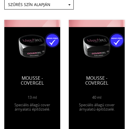
SZŰRÉS SZÍN ALAPJÁN
MOUSSE -
MOUSSE -
COVERGEL
COVERGEL
13 ml
40 ml
Speciális állagú cover
Speciális állagú cover
árnyalatú építőzselé.
árnyalatú építőzselé.