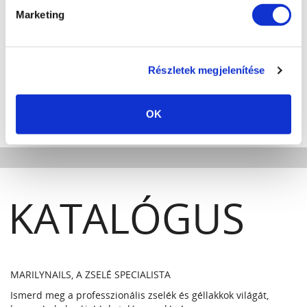
Marketing
RÉSZLETEK
RÉSZLETEK
KOSÁRBA
KOSÁRBA
KEDVENCEKBE
KEDVENCEKBE
Részletek megjelenítése
AKCIÓS TERMÉKEK
OK
KATALÓGUS
MARILYNAILS, A ZSELÉ SPECIALISTA
Ismerd meg a professzionális zselék és géllakkok világát,