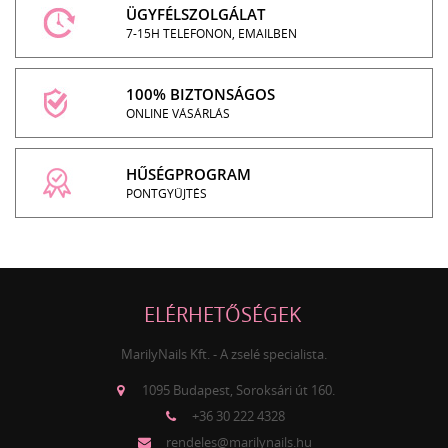
ÜGYFÉLSZOLGÁLAT
7-15H TELEFONON, EMAILBEN
100% BIZTONSÁGOS
ONLINE VÁSÁRLÁS
HŰSÉGPROGRAM
PONTGYŰJTÉS
ELÉRHETŐSÉGEK
MarilyNails Kft. - A zselé specialista.
1095 Budapest, Soroksári út 160.
+36 30 222 4328
rendeles@marilynails.hu