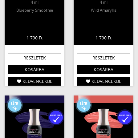
4 ml
4 ml
Blueberry Smoothie
Wild Amaryllis
1 790 Ft
1 790 Ft
RÉSZLETEK
RÉSZLETEK
KOSÁRBA
KOSÁRBA
KEDVENCEKBE
KEDVENCEKBE