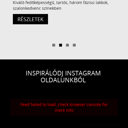
Kiváló fedőképességű, tartós, három fázisú lakkok,
szalonkedvenc színekben
RÉSZLETEK
INSPIRÁLÓDJ INSTAGRAM
OLDALUNKBÓL
Feed failed to load, check browser console for
more info
Powered by Curator.io