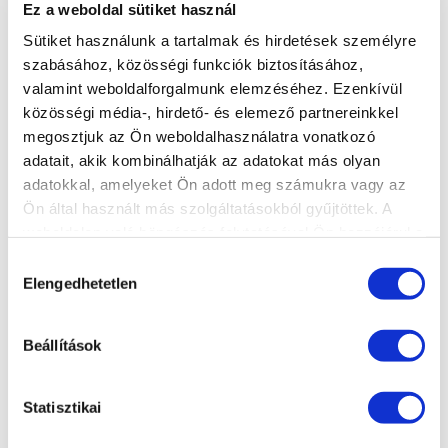
Ez a weboldal sütiket használ
Sütiket használunk a tartalmak és hirdetések személyre
szabásához, közösségi funkciók biztosításához,
valamint weboldalforgalmunk elemzéséhez. Ezenkívül
közösségi média-, hirdető- és elemező partnereinkkel
megosztjuk az Ön weboldalhasználatra vonatkozó
adatait, akik kombinálhatják az adatokat más olyan
adatokkal, amelyeket Ön adott meg számukra vagy az
Ön által használt más szolgáltatásokból gyűjtöttek. A
ZEROFILE -
VIZES
weboldalon való böngészés folytatásával Ön hozzájárul a
FAIRYROSE
KÖRÖMMATRICA -
ZODIAC I.
sütik használatához.
Hozzájárulás
Elengedhetetlen
kiválasztása
40 ml
1 db
Lágy rózsaszín, csillogó,
rugalmas építőzselé
Beállítások
7 112 Ft
415 Ft
8 890 Ft
830 Ft
Statisztikai