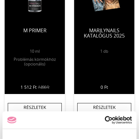
M PRIMER
MARILYNAILS
KATALÓGUS 2025
10 ml
1 db
Problémás körmökhöz
(opcionális)
1 512 Ft
0 Ft
1 890 Ft
RÉSZLETEK
RÉSZLETEK
Jelenleg nem kapható
KOSÁRBA
KEDVENCEKBE
KEDVENCEKBE