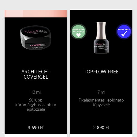
ARCHITECH -
TOPFLOW FREE
COVERGEL
13 ml
7 ml
Sűrűbb
Fixálásmentes, leoldható
körömágyhosszabbító
fényzselé
építőzselé
3 690 Ft
2 890 Ft