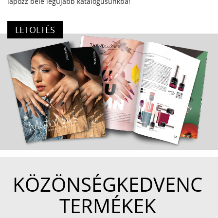
lapozz bele legújabb katalógusunkba!
LETÖLTÉS
KÖZÖNSÉGKEDVENC
TERMÉKEK