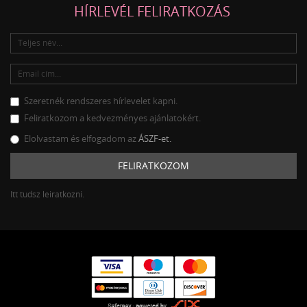
HÍRLEVÉL FELIRATKOZÁS
Szeretnék rendszeres hírlevelet kapni.
Feliratkozom a kedvezményes ajánlatokért.
Elolvastam és elfogadom az
ÁSZF-et.
FELIRATKOZOM
Itt tudsz leiratkozni.