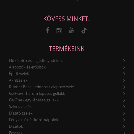
KÖVESS MINKET:
TERMÉKEINK
Előkészítő és segédfolyadékok
Alapozók és erősítők
Építőzselék
Akrilzselék
Rubber Base - színezett alapozózselé
GelFlow - három lépéses géllakk
GelOne - egy lépéses géllakk
Színes zselék
Díszítő zselék
Fényzselék és körömápolók
Díszítők
Ecsetek