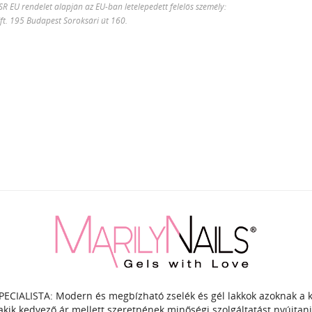
 EU rendelet alapján az EU-ban letelepedett felelős személy:
Kft. 195 Budapest Soroksári út 160.
PECIALISTA: Modern és megbízható zselék és gél lakkok azoknak a
akik kedvező ár mellett szeretnének minőségi szolgáltatást nyújtani