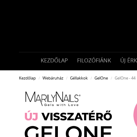
KEZDŐLAP
FILOZÓFIÁNK
ÚJ ÉR
Kezdőlap
Webáruház
Géllakkok
GelOne
GelOne - 44