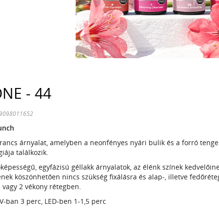
NE - 44
99098011652
unch
rancs árnyalat, amelyben a neonfényes nyári bulik és a forró tenge
iája találkozik.
őképességű, egyfázisú géllakk árnyalatok, az élénk színek kedvelőin
ének köszönhetően nincs szükség fixálásra és alap-, illetve fedőrét
 vagy 2 vékony rétegben.
V-ban 3 perc, LED-ben 1-1,5 perc