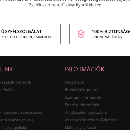
“Zselék szeretettel” - Marilyntől Neked.
ÜGYFÉLSZOLGÁLAT
100% BIZTONSÁG
7-15H TELEFONON, EMAILBEN
ONLINE VÁSÁRLÁS
EINK
INFORMÁCIÓK
és segédfolyadékok
Filozófiánk
 erősítők
Értékesítési pontok
Szállítási információk
Fizetési információk
- színezett alapozózselé
Adatkezelési tájékoztató
rom lépéses géllakk
Általános Szerződési Feltételek
 lépéses géllakk
Elállási nyilatkozat