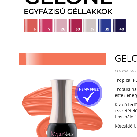
GELO
EAN kód: 59
Tropical P
Trópusi na
esték energ
Kiváló fed
összetétel
Használd 1
Kötésidő U