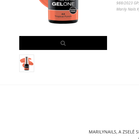
988/2023 GPSR
Marily Nails 
MARILYNAILS, A ZSELÉ S