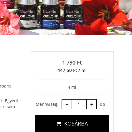
1 790 Ft
447,50 Ft / ml
rparti
4 ml
ek. Egyedi
–
+
Mennyiség:
db
egre sem.
KOSÁRBA