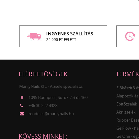
INGYENES SZÁLLÍTÁS
24.990 FT FELETT
ELÉRHETŐSÉGEK
TERMÉK
MarilyNails Kft. - A zselé specialista.
Előkészítő 
Alapozók és
1095 Budapest, Soroksári út 160.
Építőzselék
+36 30 222 4328
Akrilzselék
rendeles@marilynails.hu
Rubber Base 
GelFlow - há
KÖVESS MINKET:
GelOne - egy