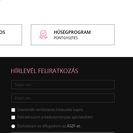
OS
HŰSÉGPROGRAM
PONTGYŰJTÉS
HÍRLEVÉL FELIRATKOZÁS
Szeretnék rendszeres hírlevelet kapni.
Feliratkozom a kedvezményes ajánlatokért.
Elolvastam és elfogadom az
ÁSZF-et.