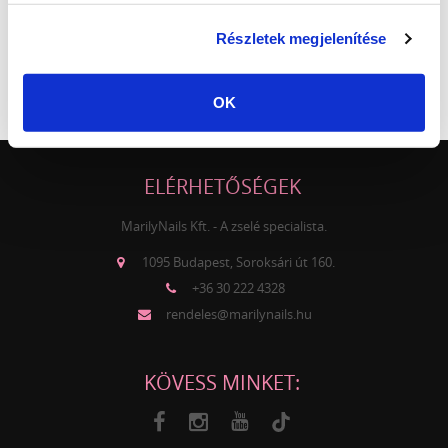
Részletek megjelenítése
HŰSÉGPROGRAM
PONTGYŰJTÉS
OK
ELÉRHETŐSÉGEK
MarilyNails Kft. - A zselé specialista.
1095 Budapest, Soroksári út 160.
+36 30 222 4328
rendeles@marilynails.hu
KÖVESS MINKET: