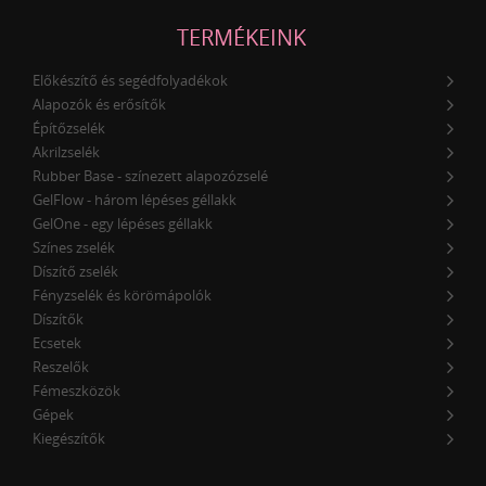
TERMÉKEINK
Előkészítő és segédfolyadékok
Alapozók és erősítők
Építőzselék
Akrilzselék
Rubber Base - színezett alapozózselé
GelFlow - három lépéses géllakk
GelOne - egy lépéses géllakk
Színes zselék
Díszítő zselék
Fényzselék és körömápolók
Díszítők
Ecsetek
Reszelők
Fémeszközök
Gépek
Kiegészítők