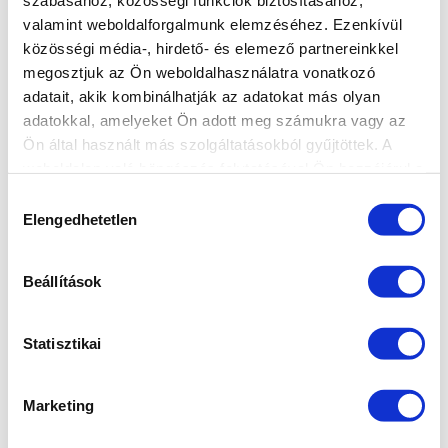
szabásához, közösségi funkciók biztosításához,
valamint weboldalforgalmunk elemzéséhez. Ezenkívül
közösségi média-, hirdető- és elemező partnereinkkel
MARILYNAILS, A ZSELÉ SPECIALISTA: Modern és
megosztjuk az Ön weboldalhasználatra vonatkozó
megbízható zselék és gél lakkok azoknak a
adatait, akik kombinálhatják az adatokat más olyan
körmös szakembereknek,
adatokkal, amelyeket Ön adott meg számukra vagy az
akik kedvező ár mellett szeretnének minőségi
szolgáltatást nyújtani.
Ön által használt más szolgáltatásokból gyűjtöttek. A
“Zselék szeretettel” - Marilyntől Neked.
weboldalon való böngészés folytatásával Ön hozzájárul a
sütik használatához.
Hozzájárulás
Elengedhetetlen
kiválasztása
INGYENES SZÁLLÍTÁS
24.990 FT FELETT
Beállítások
ÜGYFÉLSZOLGÁLAT
Statisztikai
7-15H TELEFONON, EMAILBEN
Marketing
100% BIZTONSÁGOS
ONLINE VÁSÁRLÁS