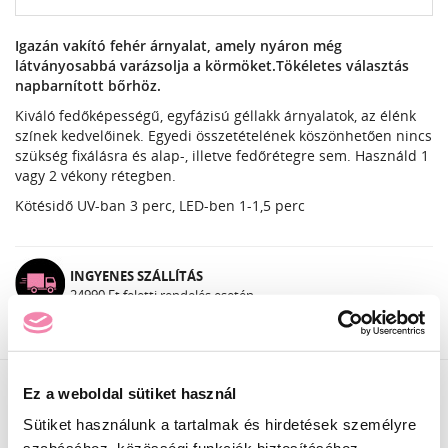
Igazán vakító fehér árnyalat, amely nyáron még
látványosabbá varázsolja a körmöket.Tökéletes választás
napbarnított bőrhöz.
Kiváló fedőképességű, egyfázisú géllakk árnyalatok, az élénk
színek kedvelőinek. Egyedi összetételének köszönhetően nincs
szükség fixálásra és alap-, illetve fedőrétegre sem. Használd 1
vagy 2 vékony rétegben.
Kötésidő UV-ban 3 perc, LED-ben 1-1,5 perc
INGYENES SZÁLLÍTÁS
24990 Ft feletti rendelés esetén
Ez a weboldal sütiket használ
Sütiket használunk a tartalmak és hirdetések személyre