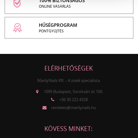
100% BIZTONSÁGOS
ONLINE VÁSÁRLÁS
HŰSÉGPROGRAM
PONTGYŰJTÉS
ELÉRHETŐSÉGEK
MarilyNails Kft. - A zselé specialista.
1095 Budapest, Soroksári út 160.
+36 30 222 4328
rendeles@marilynails.hu
KÖVESS MINKET: