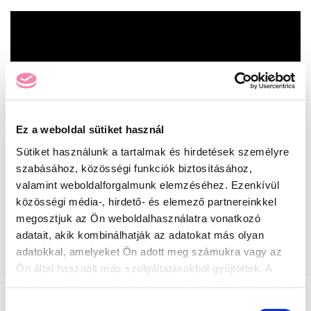
Ez a weboldal sütiket használ
Sütiket használunk a tartalmak és hirdetések személyre
szabásához, közösségi funkciók biztosításához,
valamint weboldalforgalmunk elemzéséhez. Ezenkívül
közösségi média-, hirdető- és elemező partnereinkkel
INGYENES SZÁLLÍTÁS
megosztjuk az Ön weboldalhasználatra vonatkozó
24990 Ft feletti rendelés esetén
adatait, akik kombinálhatják az adatokat más olyan
adatokkal, amelyeket Ön adott meg számukra vagy az
Ön által használt más szolgáltatásokból gyűjtöttek. A
weboldalon való böngészés folytatásával Ön hozzájárul a
sütik használatához.
Hozzájárulás