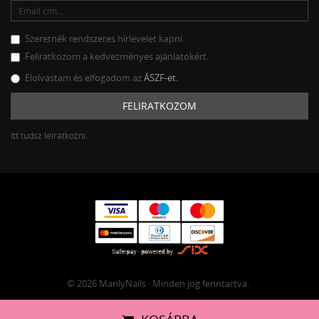
Szeretnék rendszeres hírlevelet kapni.
Feliratkozom a kedvezményes ajánlatokért.
Elolvastam és elfogadom az
ÁSZF-et.
FELIRATKOZOM
Itt tudsz leiratkozni.
© 2026 MarilyNails · Minden jog fenntartva.