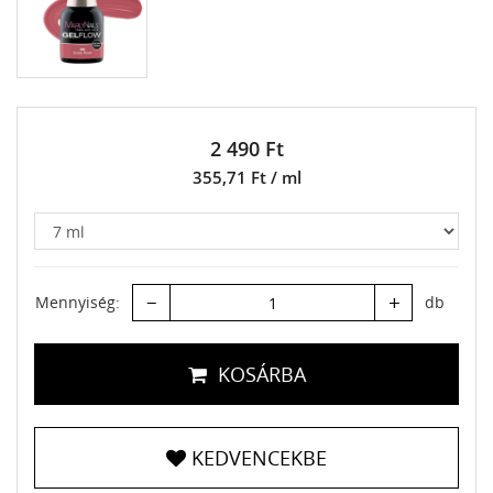
2 490 Ft
355,71 Ft / ml
–
+
Mennyiség:
db
KOSÁRBA
KEDVENCEKBE