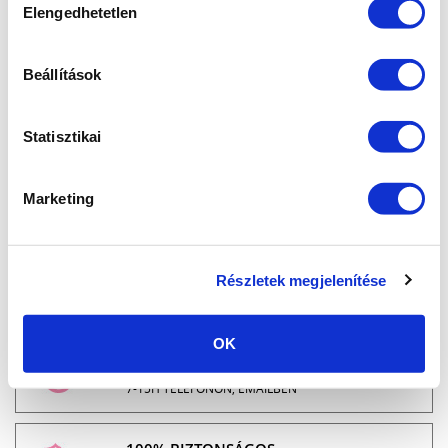
Elengedhetetlen
kiválasztása
Beállítások
MARILYNAILS, A ZSELÉ SPECIALISTA: Modern és
megbízható zselék és gél lakkok azoknak a
Statisztikai
körmös szakembereknek,
akik kedvező ár mellett szeretnének minőségi
szolgáltatást nyújtani.
“Zselék szeretettel” - Marilyntől Neked.
Marketing
Részletek megjelenítése
INGYENES SZÁLLÍTÁS
24.990 FT FELETT
OK
ÜGYFÉLSZOLGÁLAT
7-15H TELEFONON, EMAILBEN