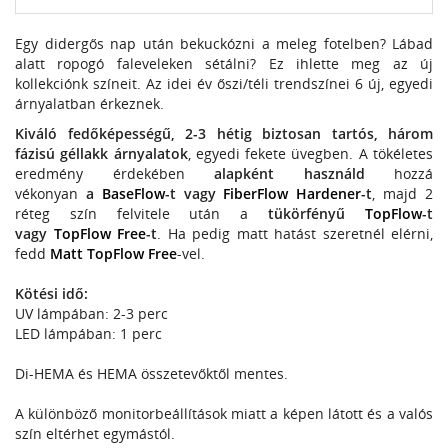
Egy didergős nap után bekuckózni a meleg fotelben? Lábad
alatt ropogó faleveleken sétálni? Ez ihlette meg az új
kollekciónk színeit. Az idei év őszi/téli trendszínei 6 új, egyedi
árnyalatban érkeznek.
Kiváló fedőképességű, 2-3 hétig biztosan tartós, három
fázisú géllakk árnyalatok
, egyedi fekete üvegben. A tökéletes
eredmény érdekében
alapként használd
hozzá
vékonyan
a
BaseFlow
-t vagy
FiberFlow Hardener
-t
, majd 2
réteg szín felvitele után a
tükörfényű
TopFlow
-t
vagy
TopFlow Free
-t
. Ha pedig matt hatást szeretnél elérni,
fedd
Matt TopFlow Free
-vel.
Kötési idő:
UV lámpában: 2-3 perc
LED lámpában: 1 perc
Di-HEMA és HEMA összetevőktől mentes.
A különböző monitorbeállítások miatt a képen látott és a valós
szín eltérhet egymástól.