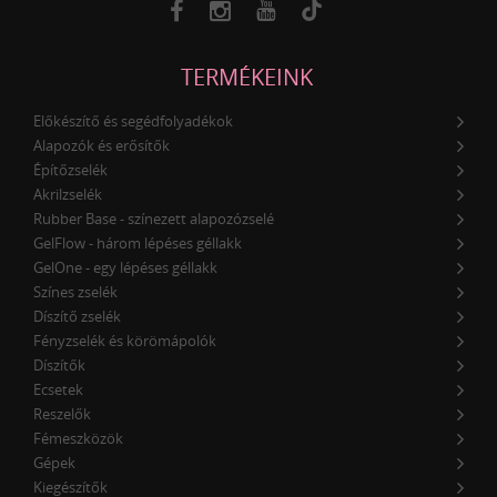
TERMÉKEINK
Előkészítő és segédfolyadékok
Alapozók és erősítők
Építőzselék
Akrilzselék
Rubber Base - színezett alapozózselé
GelFlow - három lépéses géllakk
GelOne - egy lépéses géllakk
Színes zselék
Díszítő zselék
Fényzselék és körömápolók
Díszítők
Ecsetek
Reszelők
Fémeszközök
Gépek
Kiegészítők