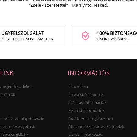
“Zselék szeretettel” - Marilyntől Neked.
ÜGYFÉLSZOLGÁLAT
100% BIZTONSÁG
7-15H TELEFONON, EMAILBEN
ONLINE VÁSÁRLÁS
EINK
INFORMÁCIÓK
és segédfolyadékok
Filozófiánk
 erősítők
Értékesítési pontok
Szállítási információk
Fizetési információk
- színezett alapozózselé
Adatkezelési tájékoztató
rom lépéses géllakk
Általános Szerződési Feltételek
 lépéses géllakk
Elállási nyilatkozat