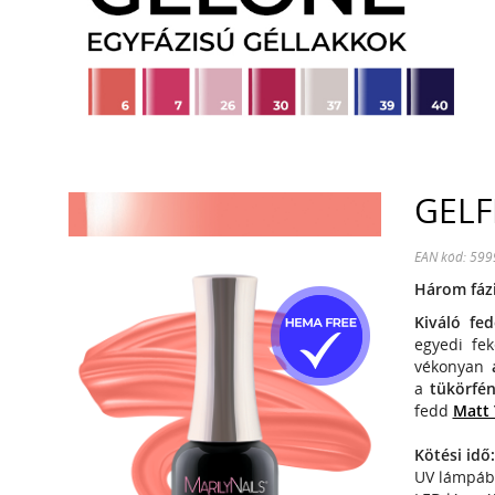
GELF
EAN kód: 59
Három fázi
Kiváló fe
egyedi fe
vékonyan
a
tükörf
fedd
Matt 
Kötési idő:
UV lámpába