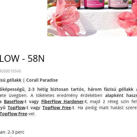
LOW - 58N
99098010549
sú géllakk | Corall Paradise
dőképességű, 2-3 hétig biztosan tartós, három fázisú géllakk 
kete üvegben. A tökéletes eredmény érdekében
alapként has
a
BaseFlow
-t vagy
FiberFlow Hardener
-t
, majd 2 réteg szín fel
ényű
TopFlow
-t vagy
TopFlow Free
-t
. Ha pedig matt hatást szeret
TopFlow Free
-vel.
n: 2-3 perc