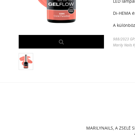
LED lámpáb
Di-HEMA é
A különböző
988/2023 GPSR
Marily Nails 
MARILYNAILS, A ZSELÉ S