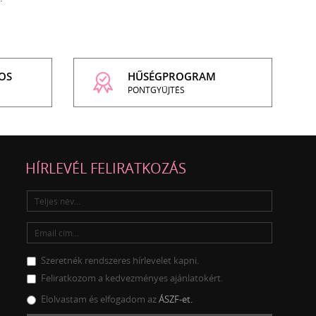
OS
HŰSÉGPROGRAM
PONTGYŰJTÉS
HÍRLEVÉL FELIRATKOZÁS
Szeretnék rendszeres hírlevelet kapni.
Feliratkozom a kedvezményes ajánlatokért.
Elolvastam és elfogadom az
ÁSZF-et.