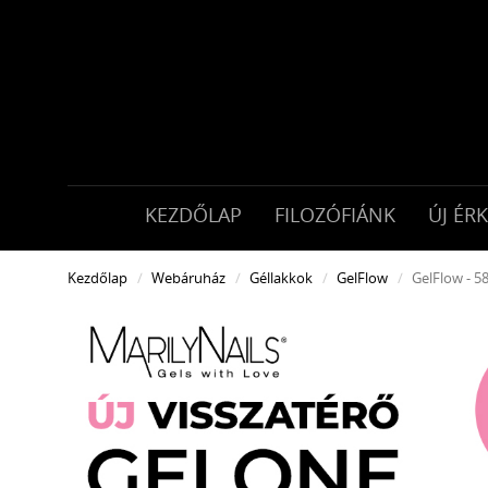
KEZDŐLAP
FILOZÓFIÁNK
ÚJ ÉR
Kezdőlap
Webáruház
Géllakkok
GelFlow
GelFlow - 5