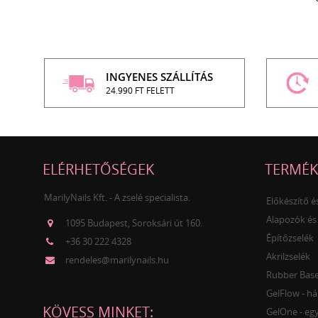
INGYENES SZÁLLÍTÁS
24.990 FT FELETT
ELÉRHETŐSÉGEK
TERMÉK
MarilyNails Kft. - A zselé specialista.
Előkészítő 
Alapozók és
1095 Budapest, Soroksári út 160.
Építőzselék
+36 30 222 4328
Akrilzselék
rendeles@marilynails.hu
Rubber Base 
GelFlow - há
KÖVESS MINKET:
GelOne - egy