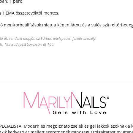
an: 1 perc
s HEMA összetevőktől mentes.
 monitorbeállítások miatt a képen látott és a valós szín eltérhet e
 EU rendelet alapján az EU-ban letelepedett felelős személy:
Kft. 195 Budapest Soroksári út 160.
PECIALISTA: Modern és megbízható zselék és gél lakkok azoknak a
akik kedvező ár mellett szeretnének minőségi szolgáltatást nyújtani