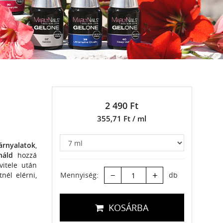
2 490 Ft
355,71 Ft / ml
árnyalatok
,
ználd
hozzá
vitele után
–
+
nél elérni,
Mennyiség:
db
KOSÁRBA