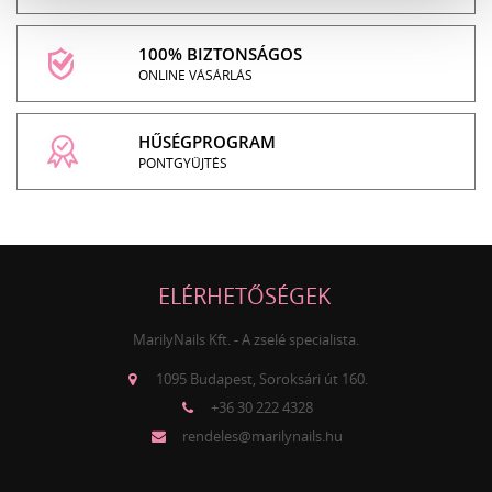
100% BIZTONSÁGOS
ONLINE VÁSÁRLÁS
HŰSÉGPROGRAM
PONTGYŰJTÉS
ELÉRHETŐSÉGEK
MarilyNails Kft. - A zselé specialista.
1095 Budapest, Soroksári út 160.
+36 30 222 4328
rendeles@marilynails.hu