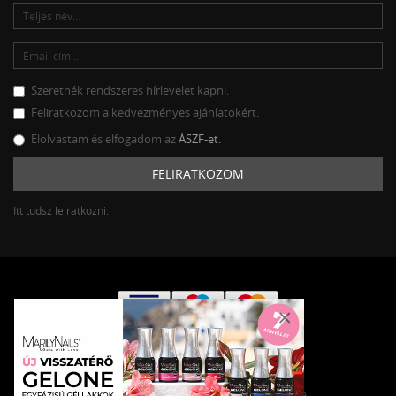
Szeretnék rendszeres hírlevelet kapni.
Feliratkozom a kedvezményes ajánlatokért.
Elolvastam és elfogadom az
ÁSZF-et.
FELIRATKOZOM
Itt tudsz leiratkozni.
×
© 2026 MarilyNails · Minden jog fenntartva.