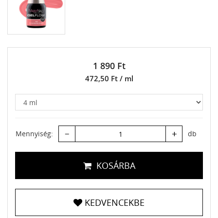
1 890 Ft
472,50 Ft / ml
–
+
Mennyiség:
db
KOSÁRBA
KEDVENCEKBE