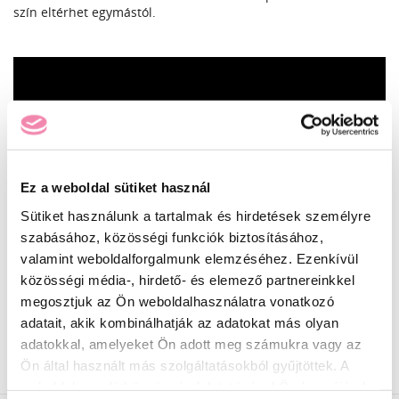
szín eltérhet egymástól.
Ez a weboldal sütiket használ
Sütiket használunk a tartalmak és hirdetések személyre
szabásához, közösségi funkciók biztosításához,
valamint weboldalforgalmunk elemzéséhez. Ezenkívül
közösségi média-, hirdető- és elemező partnereinkkel
megosztjuk az Ön weboldalhasználatra vonatkozó
INGYENES SZÁLLÍTÁS
adatait, akik kombinálhatják az adatokat más olyan
24990 Ft feletti rendelés esetén
adatokkal, amelyeket Ön adott meg számukra vagy az
Ön által használt más szolgáltatásokból gyűjtöttek. A
weboldalon való böngészés folytatásával Ön hozzájárul a