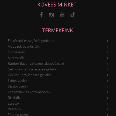
KÖVESS MINKET:
TERMÉKEINK
Előkészítő és segédfolyadékok
Alapozók és erősítők
Építőzselék
Akrilzselék
Rubber Base - színezett alapozózselé
GelFlow - három lépéses géllakk
GelOne - egy lépéses géllakk
Színes zselék
Díszítő zselék
Fényzselék és körömápolók
Díszítők
Ecsetek
Reszelők
Fémeszközök