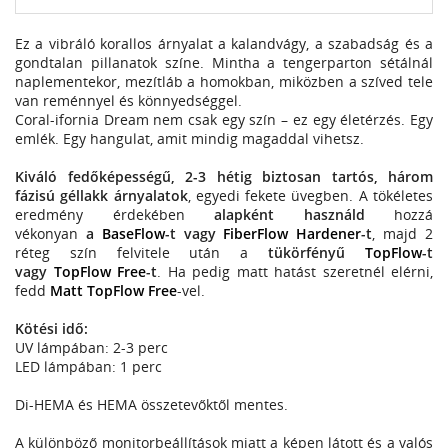
Ez a vibráló korallos árnyalat a kalandvágy, a szabadság és a
gondtalan pillanatok színe. Mintha a tengerparton sétálnál
naplementekor, mezítláb a homokban, miközben a szíved tele
van reménnyel és könnyedséggel.
Coral-ifornia Dream nem csak egy szín – ez egy életérzés. Egy
emlék. Egy hangulat, amit mindig magaddal vihetsz.
Kiváló fedőképességű, 2-3 hétig biztosan tartós, három
fázisú géllakk árnyalatok
, egyedi fekete üvegben. A tökéletes
eredmény érdekében
alapként használd
hozzá
vékonyan
a
BaseFlow
-t vagy
FiberFlow Hardener
-t
, majd 2
réteg szín felvitele után a
tükörfényű
TopFlow
-t
vagy
TopFlow Free
-t
. Ha pedig matt hatást szeretnél elérni,
fedd
Matt TopFlow Free
-vel.
Kötési idő:
UV lámpában: 2-3 perc
LED lámpában: 1 perc
Di-HEMA és HEMA összetevőktől mentes.
A különböző monitorbeállítások miatt a képen látott és a valós