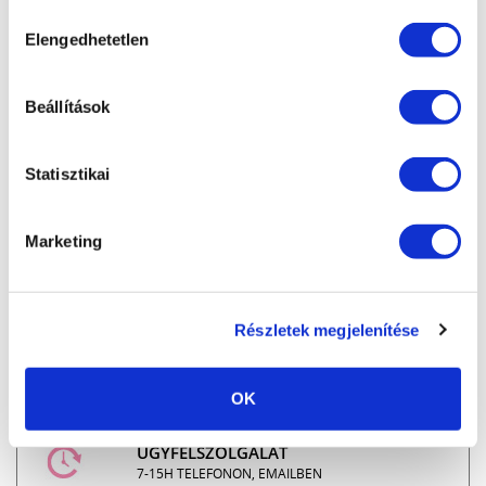
sütik használatához.
Hozzájárulás
Elengedhetetlen
kiválasztása
Beállítások
MARILYNAILS, A ZSELÉ SPECIALISTA: Modern és
Statisztikai
megbízható zselék és gél lakkok azoknak a
körmös szakembereknek,
akik kedvező ár mellett szeretnének minőségi
Marketing
szolgáltatást nyújtani.
“Zselék szeretettel” - Marilyntől Neked.
Részletek megjelenítése
INGYENES SZÁLLÍTÁS
24.990 FT FELETT
OK
ÜGYFÉLSZOLGÁLAT
7-15H TELEFONON, EMAILBEN