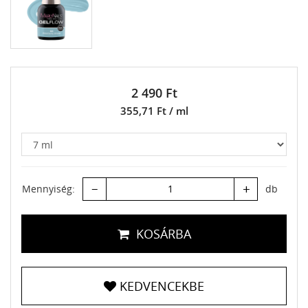
2 490 Ft
355,71 Ft / ml
–
+
Mennyiség:
db
KOSÁRBA
KEDVENCEKBE