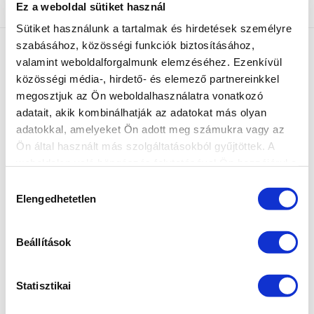
Ez a weboldal sütiket használ
Sütiket használunk a tartalmak és hirdetések személyre
szabásához, közösségi funkciók biztosításához,
valamint weboldalforgalmunk elemzéséhez. Ezenkívül
közösségi média-, hirdető- és elemező partnereinkkel
megosztjuk az Ön weboldalhasználatra vonatkozó
adatait, akik kombinálhatják az adatokat más olyan
adatokkal, amelyeket Ön adott meg számukra vagy az
MARILYNAILS, A ZSELÉ SPECIALISTA: Modern és
Ön által használt más szolgáltatásokból gyűjtöttek. A
megbízható zselék és gél lakkok azoknak a
körmös szakembereknek,
weboldalon való böngészés folytatásával Ön hozzájárul a
akik kedvező ár mellett szeretnének minőségi
sütik használatához.
Hozzájárulás
szolgáltatást nyújtani.
Elengedhetetlen
kiválasztása
“Zselék szeretettel” - Marilyntől Neked.
Beállítások
INGYENES SZÁLLÍTÁS
24.990 FT FELETT
Statisztikai