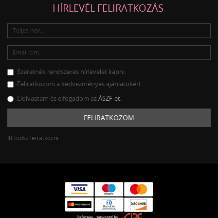
HÍRLEVÉL FELIRATKOZÁS
Szeretnék rendszeres hírlevelet kapni.
Feliratkozom a kedvezményes ajánlatokért.
Elolvastam és elfogadom az
ÁSZF-et.
FELIRATKOZOM
Itt tudsz leiratkozni.