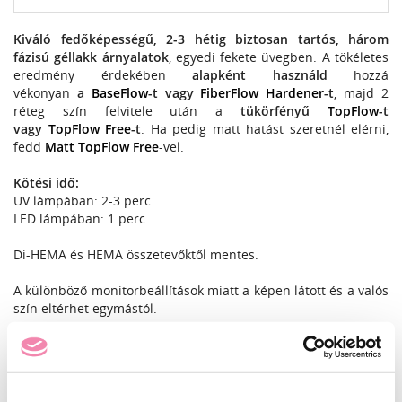
Kiváló fedőképességű, 2-3 hétig biztosan tartós, három
fázisú géllakk árnyalatok
, egyedi fekete üvegben. A tökéletes
eredmény érdekében
alapként használd
hozzá
vékonyan
a
BaseFlow
-t vagy
FiberFlow Hardener
-t
, majd 2
réteg szín felvitele után a
tükörfényű
TopFlow
-t
vagy
TopFlow Free
-t
. Ha pedig matt hatást szeretnél elérni,
fedd
Matt TopFlow Free
-vel.
Kötési idő:
UV lámpában: 2-3 perc
LED lámpában: 1 perc
Di-HEMA és HEMA összetevőktől mentes.
A különböző monitorbeállítások miatt a képen látott és a valós
szín eltérhet egymástól.
INGYENES SZÁLLÍTÁS
24990 Ft feletti rendelés esetén