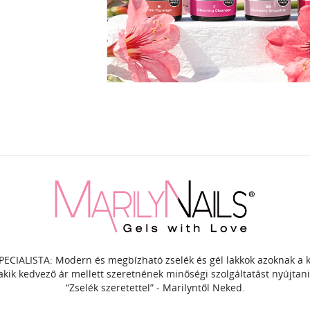
PECIALISTA: Modern és megbízható zselék és gél lakkok azoknak a
akik kedvező ár mellett szeretnének minőségi szolgáltatást nyújtani
“Zselék szeretettel” - Marilyntől Neked.