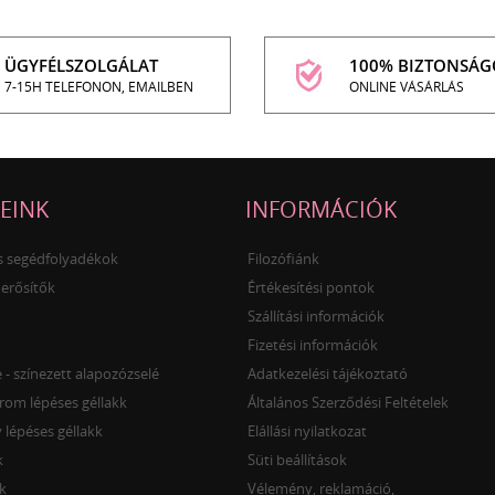
ÜGYFÉLSZOLGÁLAT
100% BIZTONSÁG
7-15H TELEFONON, EMAILBEN
ONLINE VÁSÁRLÁS
EINK
INFORMÁCIÓK
és segédfolyadékok
Filozófiánk
 erősítők
Értékesítési pontok
Szállítási információk
Fizetési információk
- színezett alapozózselé
Adatkezelési tájékoztató
rom lépéses géllakk
Általános Szerződési Feltételek
 lépéses géllakk
Elállási nyilatkozat
k
Süti beállítások
k
Vélemény, reklamáció,