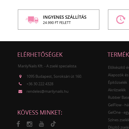
INGYENES SZÁLLÍTÁS
24.990 FT FELETT
ELÉRHETŐSÉGEK
TERMÉK
MarilyNails Kft. - A zselé specialista.
Előkészítő 
Alapozók és
1095 Budapest, Soroksári út 160.
Építőzselék
+36 30 222 4328
Akrilzselék
rendeles@marilynails.hu
Rubber Base 
GelFlow - há
KÖVESS MINKET:
GelOne - egy
Színes zselé
Díszítő zselé