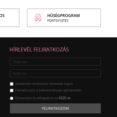
OS
HŰSÉGPROGRAM
PONTGYŰJTÉS
HÍRLEVÉL FELIRATKOZÁS
Szeretnék rendszeres hírlevelet kapni.
Feliratkozom a kedvezményes ajánlatokért.
Elolvastam és elfogadom az
ÁSZF-et.
FELIRATKOZOM