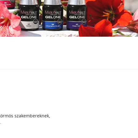
 körmös szakembereknek,
.