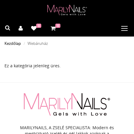
0
0
Navi
Kezdőlap
Webáruház
Ez a kategória jelenleg üres.
MARILYNAILS, A ZSELÉ SPECIALISTA: Modern és
megbízható zselék és gél lakkok azoknak a