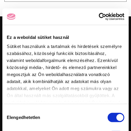
ELÉRHETŐSÉGEK
Ez a weboldal sütiket használ
MarilyNails Kft. - A zselé specialista.
Sütiket használunk a tartalmak és hirdetések személyre
1095 Budapest, Soroksári út 160.
szabásához, közösségi funkciók biztosításához,
+36 30 222 4328
valamint weboldalforgalmunk elemzéséhez. Ezenkívül
rendeles@marilynails.hu
közösségi média-, hirdető- és elemező partnereinkkel
megosztjuk az Ön weboldalhasználatra vonatkozó
adatait, akik kombinálhatják az adatokat más olyan
KÖVESS MINKET:
adatokkal, amelyeket Ön adott meg számukra vagy az
Ön által használt más szolgáltatásokból gyűjtöttek. A
weboldalon való böngészés folytatásával Ön hozzájárul a
sütik használatához.
Hozzájárulás
TERMÉKEINK
Elengedhetetlen
kiválasztása
Előkészítő és segédfolyadékok