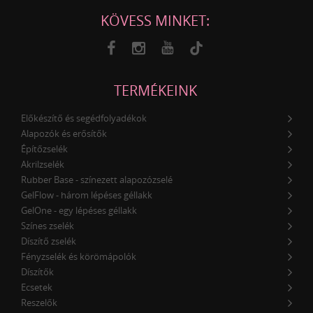
KÖVESS MINKET:
TERMÉKEINK
Előkészítő és segédfolyadékok
Alapozók és erősítők
Építőzselék
Akrilzselék
Rubber Base - színezett alapozózselé
GelFlow - három lépéses géllakk
GelOne - egy lépéses géllakk
Színes zselék
Díszítő zselék
Fényzselék és körömápolók
Díszítők
Ecsetek
Reszelők