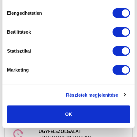
sütik használatához.
Hozzájárulás
Elengedhetetlen
kiválasztása
Beállítások
MARILYNAILS, A ZSELÉ SPECIALISTA: Modern és
Statisztikai
megbízható zselék és gél lakkok azoknak a
körmös szakembereknek,
akik kedvező ár mellett szeretnének minőségi
Marketing
szolgáltatást nyújtani.
“Zselék szeretettel” - Marilyntől Neked.
Részletek megjelenítése
INGYENES SZÁLLÍTÁS
24.990 FT FELETT
OK
ÜGYFÉLSZOLGÁLAT