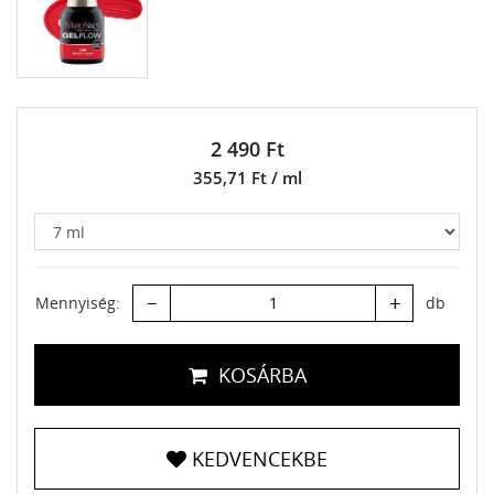
2 490 Ft
355,71 Ft / ml
–
+
Mennyiség:
db
KOSÁRBA
KEDVENCEKBE