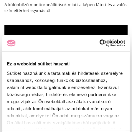
A különböző monitorbeállítások miatt a képen látott és a valós
szín eltérhet egymástól.
Ez a weboldal sütiket használ
Sütiket használunk a tartalmak és hirdetések személyre
szabásához, közösségi funkciók biztosításához,
valamint weboldalforgalmunk elemzéséhez. Ezenkívül
közösségi média-, hirdető- és elemező partnereinkkel
megosztjuk az Ön weboldalhasználatra vonatkozó
adatait, akik kombinálhatják az adatokat más olyan
INGYENES SZÁLLÍTÁS
24990 Ft feletti rendelés esetén
adatokkal, amelyeket Ön adott meg számukra vagy az
Ön által használt más szolgáltatásokból gyűjtöttek. A
weboldalon való böngészés folytatásával Ön hozzájárul a