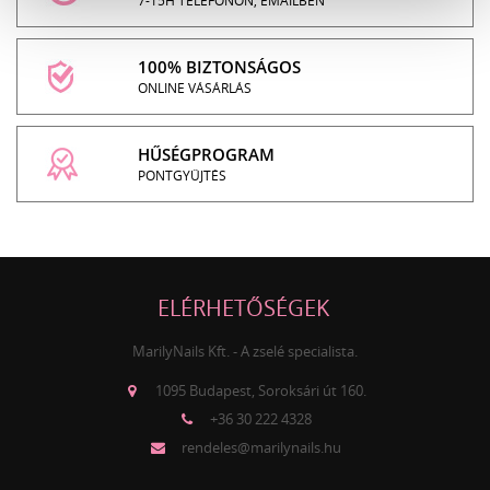
7-15H TELEFONON, EMAILBEN
100% BIZTONSÁGOS
ONLINE VÁSÁRLÁS
HŰSÉGPROGRAM
PONTGYŰJTÉS
ELÉRHETŐSÉGEK
MarilyNails Kft. - A zselé specialista.
1095 Budapest, Soroksári út 160.
+36 30 222 4328
rendeles@marilynails.hu