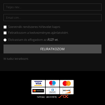
Szeretnék rendszeres hírlevelet kapni.
Feliratkozom a kedvezményes ajánlatokért.
Elolvastam és elfogadom az
ÁSZF-et.
FELIRATKOZOM
Itt tudsz leiratkozni.