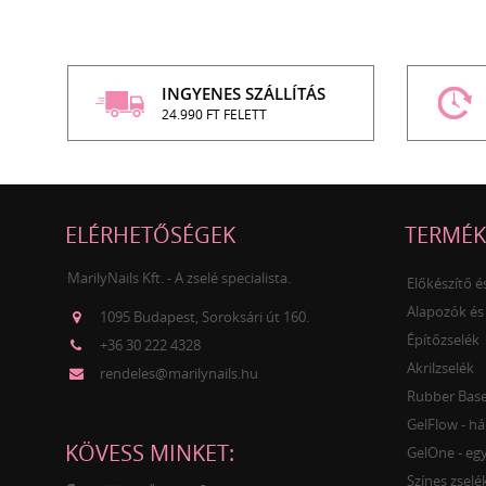
INGYENES SZÁLLÍTÁS
24.990 FT FELETT
ELÉRHETŐSÉGEK
TERMÉK
MarilyNails Kft. - A zselé specialista.
Előkészítő 
Alapozók és
1095 Budapest, Soroksári út 160.
Építőzselék
+36 30 222 4328
Akrilzselék
rendeles@marilynails.hu
Rubber Base 
GelFlow - há
KÖVESS MINKET:
GelOne - egy
Színes zselé