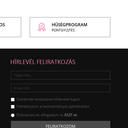
OS
HŰSÉGPROGRAM
PONTGYŰJTÉS
HÍRLEVÉL FELIRATKOZÁS
Szeretnék rendszeres hírlevelet kapni.
Feliratkozom a kedvezményes ajánlatokért.
Elolvastam és elfogadom az
ÁSZF-et.
FELIRATKOZOM