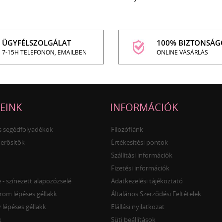
ÜGYFÉLSZOLGÁLAT
100% BIZTONSÁG
7-15H TELEFONON, EMAILBEN
ONLINE VÁSÁRLÁS
EINK
INFORMÁCIÓK
és segédfolyadékok
Filozófiánk
 erősítők
Értékesítési pontok
Szállítási információk
Fizetési információk
- színezett alapozózselé
Adatkezelési tájékoztató
rom lépéses géllakk
Általános Szerződési Feltételek
 lépéses géllakk
Elállási nyilatkozat
k
Süti beállítások