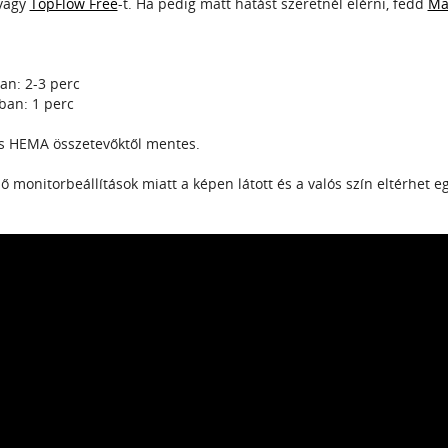
 vagy
TopFlow Free
-t. Ha pedig matt hatást szeretnél elérni, fedd
Ma
n: 2-3 perc
an: 1 perc
s HEMA összetevőktől mentes.
 monitorbeállítások miatt a képen látott és a valós szín eltérhet e