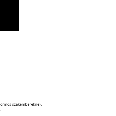
 körmös szakembereknek,
.