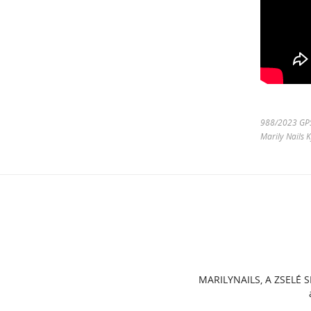
988/2023 GPSR
Marily Nails 
MARILYNAILS, A ZSELÉ S