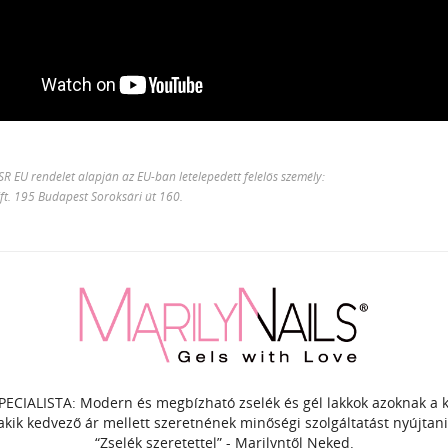
 EU rendelet alapján az EU-ban letelepedett felelős személy:
Kft. 195 Budapest Soroksári út 160.
PECIALISTA: Modern és megbízható zselék és gél lakkok azoknak a
akik kedvező ár mellett szeretnének minőségi szolgáltatást nyújtani
“Zselék szeretettel” - Marilyntől Neked.