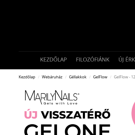
KEZDŐLAP
FILOZÓFIÁNK
ÚJ ÉR
Kezdőlap
Webáruház
Géllakkok
GelFlow
GelFlow - 1