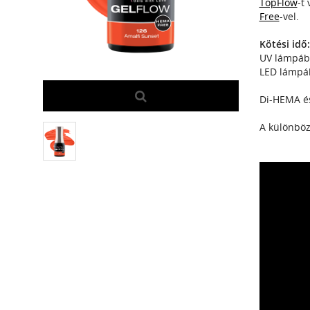
TopFlow
-t
Free
-vel.
Kötési idő:
UV lámpába
LED lámpáb
Di-HEMA é
A különböző