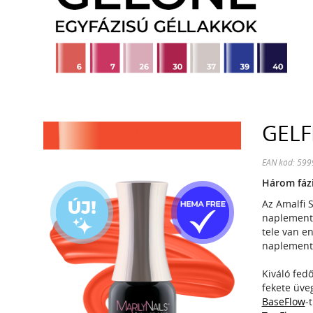
GELF
EAN kód: 59
Három fázi
Az Amalfi 
naplementé
tele van en
naplement
Kiváló fedő
fekete üve
BaseFlow
-