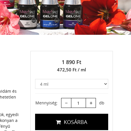
1 890 Ft
472,50 Ft / ml
tvidám és
thetetlen
–
+
Mennyiség:
db
ok, egyedi
ékonyan a
KOSÁRBA
rfényű