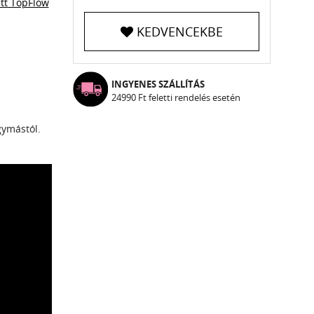
tt TopFlow
KEDVENCEKBE
INGYENES SZÁLLÍTÁS
24990 Ft feletti rendelés esetén
gymástól.