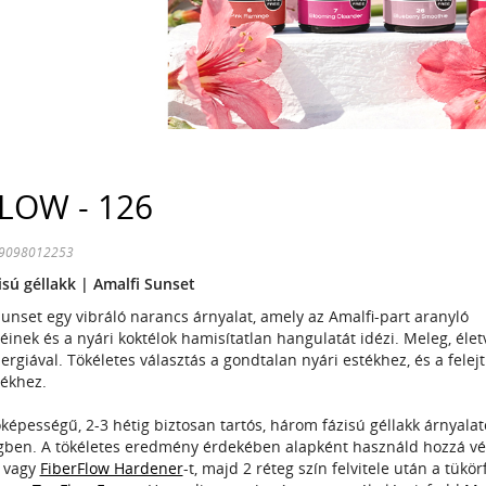
LOW - 126
99098012253
sú géllakk | Amalfi Sunset
Sunset egy vibráló narancs árnyalat, amely az Amalfi-part aranyló
inek és a nyári koktélok hamisítatlan hangulatát idézi. Meleg, éle
ergiával. Tökéletes választás a gondtalan nyári estékhez, és a felej
ékhez.
képességű, 2-3 hétig biztosan tartós, három fázisú géllakk árnyalat
gben. A tökéletes eredmény érdekében alapként használd hozzá v
t vagy
FiberFlow Hardener
-t, majd 2 réteg szín felvitele után a tükö