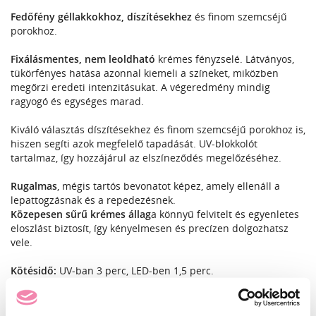
Fedőfény géllakkokhoz, díszítésekhez
és finom szemcséjű
porokhoz.
Fixálásmentes, nem leoldható
krémes fényzselé. Látványos,
tükörfényes hatása azonnal kiemeli a színeket, miközben
megőrzi eredeti intenzitásukat. A végeredmény mindig
ragyogó és egységes marad.
Kiváló választás díszítésekhez és finom szemcséjű porokhoz is,
hiszen segíti azok megfelelő tapadását. UV-blokkolót
tartalmaz, így hozzájárul az elszíneződés megelőzéséhez.
Rugalmas
, mégis tartós bevonatot képez, amely ellenáll a
lepattogzásnak és a repedezésnek.
Közepesen sűrű krémes állag
a könnyű felvitelt és egyenletes
eloszlást biztosít, így kényelmesen és precízen dolgozhatsz
vele.
Kötésidő:
UV-ban 3 perc, LED-ben 1,5 perc.
Di-Hema és HEMA összetevőktől mentes.