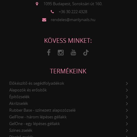
1095 Budapest, Soroksári út 160.
+36 30 222 4328
rendeles@marilynails.hu
KÖVESS MINKET:
TERMÉKEINK
Előkészítő és segédfolyadékok
Alapozók és erősítők
Építőzselék
Akrilzselék
Rubber Base - színezett alapozózselé
GelFlow - három lépéses géllakk
GelOne - egy lépéses géllakk
Színes zselék
Díszítő zselék