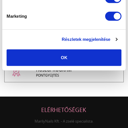
INGYENES SZÁLLÍTÁS
24.990 FT FELETT
Marketing
ÜGYFÉLSZOLGÁLAT
7-15H TELEFONON, EMAILBEN
Részletek megjelenítése
100% BIZTONSÁGOS
ONLINE VÁSÁRLÁS
OK
HŰSÉGPROGRAM
PONTGYŰJTÉS
ELÉRHETŐSÉGEK
MarilyNails Kft. - A zselé specialista.