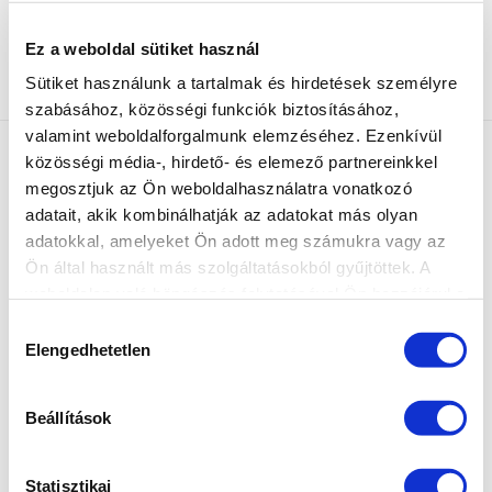
INGYENES SZÁLLÍTÁS
Ez a weboldal sütiket használ
24990 Ft feletti rendelés esetén
Sütiket használunk a tartalmak és hirdetések személyre
szabásához, közösségi funkciók biztosításához,
valamint weboldalforgalmunk elemzéséhez. Ezenkívül
közösségi média-, hirdető- és elemező partnereinkkel
megosztjuk az Ön weboldalhasználatra vonatkozó
adatait, akik kombinálhatják az adatokat más olyan
adatokkal, amelyeket Ön adott meg számukra vagy az
Ön által használt más szolgáltatásokból gyűjtöttek. A
MARILYNAILS, A ZSELÉ SPECIALISTA: Modern és
weboldalon való böngészés folytatásával Ön hozzájárul a
megbízható zselék és gél lakkok azoknak a
sütik használatához.
Hozzájárulás
körmös szakembereknek,
Elengedhetetlen
akik kedvező ár mellett szeretnének minőségi
kiválasztása
szolgáltatást nyújtani.
“Zselék szeretettel” - Marilyntől Neked.
Beállítások
Statisztikai