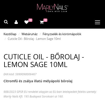
0
0
Navi
Kezdőlap
Webáruház
Fényzselék és körömápolók
Cuticle Oil - Bőrolaj - Lemon Sage 10ml
CUTICLE OIL - BŐROLAJ -
LEMON SAGE 10ML
EAN kód: 5999098006467
Citromfű és zsálya illatú mélyápoló bőrolaj
988/2023 GPSR EU rendelet alapján az EU-ban letelepedett felelős személy:
Marily Nails Kft. 195 Budapest Soroksári út 160.