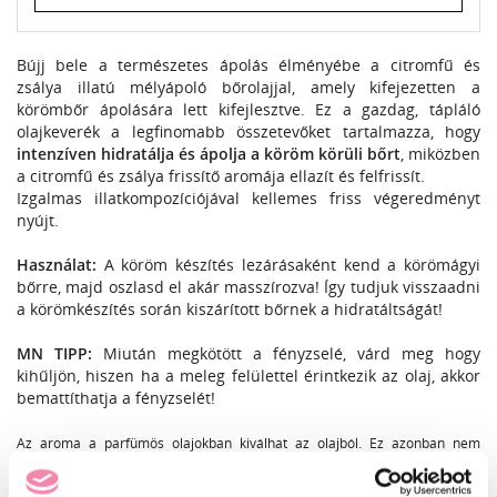
Bújj bele a természetes ápolás élményébe a citromfű és
zsálya illatú mélyápoló bőrolajjal, amely kifejezetten a
körömbőr ápolására lett kifejlesztve. Ez a gazdag, tápláló
olajkeverék a legfinomabb összetevőket tartalmazza, hogy
intenzíven hidratálja és ápolja a köröm körüli bőrt
, miközben
a citromfű és zsálya frissítő aromája ellazít és felfrissít.
Izgalmas illatkompozíciójával kellemes friss végeredményt
nyújt.
Használat:
A köröm készítés lezárásaként kend a körömágyi
bőrre, majd oszlasd el akár masszírozva! Így tudjuk visszaadni
a körömkészítés során kiszárított bőrnek a hidratáltságát!
MN TIPP:
Miután megkötött a fényzselé, várd meg hogy
kihűljön, hiszen ha a meleg felülettel érintkezik az olaj, akkor
bemattíthatja a fényzselét!
Az aroma a parfümös olajokban kiválhat az olajból. Ez azonban nem
befolyásolja a termék minőségét, felhasználhatóságát, illetve az illat
intenzitását.