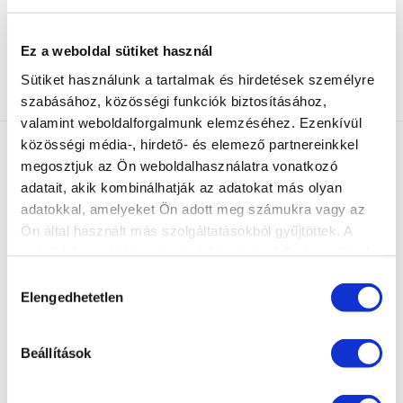
INGYENES SZÁLLÍTÁS
Ez a weboldal sütiket használ
24990 Ft feletti rendelés esetén
Sütiket használunk a tartalmak és hirdetések személyre
szabásához, közösségi funkciók biztosításához,
valamint weboldalforgalmunk elemzéséhez. Ezenkívül
közösségi média-, hirdető- és elemező partnereinkkel
megosztjuk az Ön weboldalhasználatra vonatkozó
adatait, akik kombinálhatják az adatokat más olyan
adatokkal, amelyeket Ön adott meg számukra vagy az
Ön által használt más szolgáltatásokból gyűjtöttek. A
weboldalon való böngészés folytatásával Ön hozzájárul a
MARILYNAILS, A ZSELÉ SPECIALISTA: Modern és
sütik használatához.
megbízható zselék és gél lakkok azoknak a
Hozzájárulás
körmös szakembereknek,
Elengedhetetlen
kiválasztása
akik kedvező ár mellett szeretnének minőségi
szolgáltatást nyújtani.
“Zselék szeretettel” - Marilyntől Neked.
Beállítások