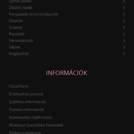
Színes zselék
Díszítő zselék
Fényzselék és körömápolók
Díszítők
Ecsetek
Reszelők
Fémeszközök
Gépek
Kiegészítők
INFORMÁCIÓK
Filozófiánk
Értékesítési pontok
Szállítási információk
Fizetési információk
Adatkezelési tájékoztató
Általános Szerződési Feltételek
Elállási nyilatkozat