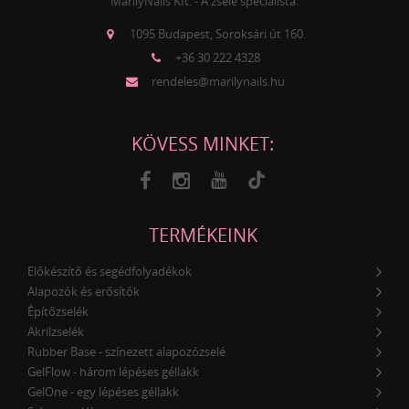
MarilyNails Kft. - A zselé specialista.
1095 Budapest, Soroksári út 160.
+36 30 222 4328
rendeles@marilynails.hu
KÖVESS MINKET:
TERMÉKEINK
Előkészítő és segédfolyadékok
Alapozók és erősítők
Építőzselék
Akrilzselék
Rubber Base - színezett alapozózselé
GelFlow - három lépéses géllakk
GelOne - egy lépéses géllakk