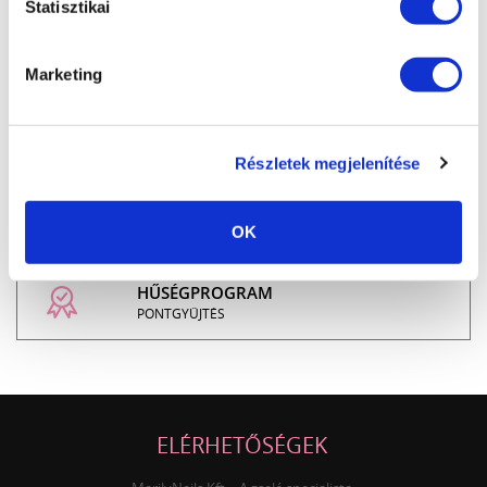
Statisztikai
INGYENES SZÁLLÍTÁS
24.990 FT FELETT
Marketing
ÜGYFÉLSZOLGÁLAT
7-15H TELEFONON, EMAILBEN
Részletek megjelenítése
100% BIZTONSÁGOS
ONLINE VÁSÁRLÁS
OK
HŰSÉGPROGRAM
PONTGYŰJTÉS
ELÉRHETŐSÉGEK