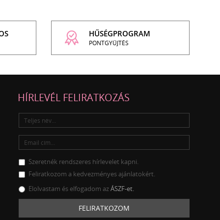
OS
HŰSÉGPROGRAM
PONTGYŰJTÉS
HÍRLEVÉL FELIRATKOZÁS
Szeretnék rendszeres hírlevelet kapni.
Feliratkozom a kedvezményes ajánlatokért.
Elolvastam és elfogadom az
ÁSZF-et.
FELIRATKOZOM