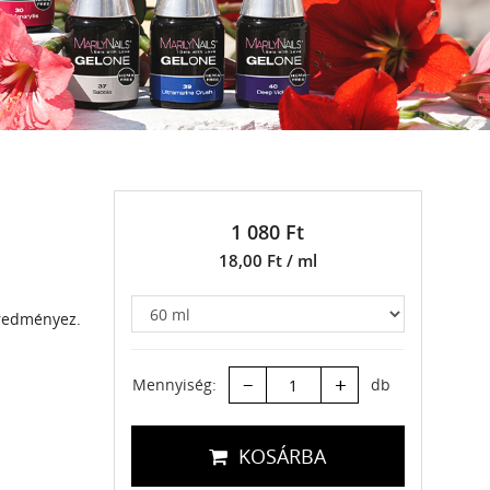
1 080 Ft
18,00 Ft / ml
eredményez.
–
+
Mennyiség:
db
KOSÁRBA