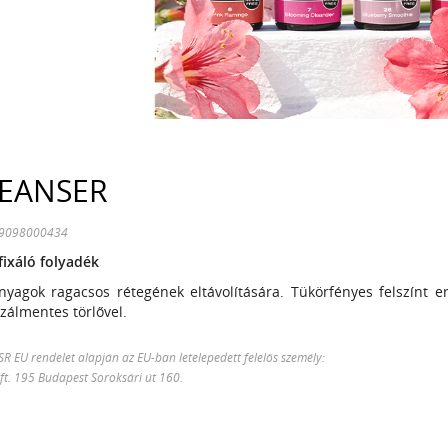
EANSER
99098000434
ixáló folyadék
nyagok ragacsos rétegének eltávolítására. Tükörfényes felszínt 
zálmentes törlővel.
 EU rendelet alapján az EU-ban letelepedett felelős személy:
Kft. 195 Budapest Soroksári út 160.