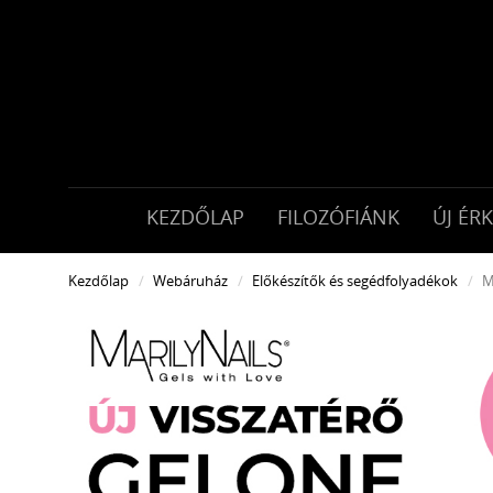
KEZDŐLAP
FILOZÓFIÁNK
ÚJ ÉR
Kezdőlap
Webáruház
Előkészítők és segédfolyadékok
M