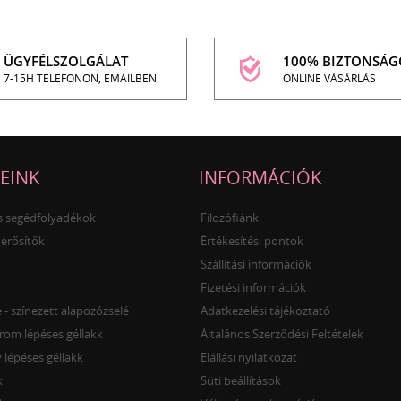
ÜGYFÉLSZOLGÁLAT
100% BIZTONSÁG
7-15H TELEFONON, EMAILBEN
ONLINE VÁSÁRLÁS
EINK
INFORMÁCIÓK
és segédfolyadékok
Filozófiánk
 erősítők
Értékesítési pontok
Szállítási információk
Fizetési információk
- színezett alapozózselé
Adatkezelési tájékoztató
rom lépéses géllakk
Általános Szerződési Feltételek
 lépéses géllakk
Elállási nyilatkozat
k
Süti beállítások