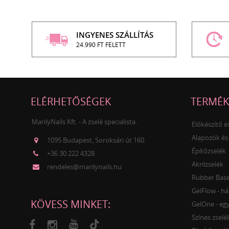
INGYENES SZÁLLÍTÁS
24.990 FT FELETT
ELÉRHETŐSÉGEK
TERMÉK
MarilyNails Kft. - A zselé specialista.
Előkészítő 
Alapozók és
1095 Budapest, Soroksári út 160.
Építőzselék
+36 30 222 4328
Akrilzselék
rendeles@marilynails.hu
Rubber Base 
GelFlow - há
KÖVESS MINKET:
GelOne - egy
Színes zselé