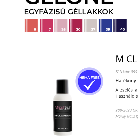
M CL
EAN kód: 59
Hatékony f
A zselés a
Használd s
988/2023 GPSR
Marily Nails 