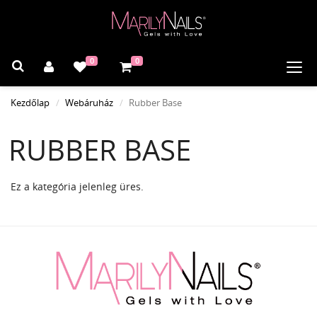
0
0
Navi
Kezdőlap
Webáruház
Rubber Base
RUBBER BASE
Ez a kategória jelenleg üres.