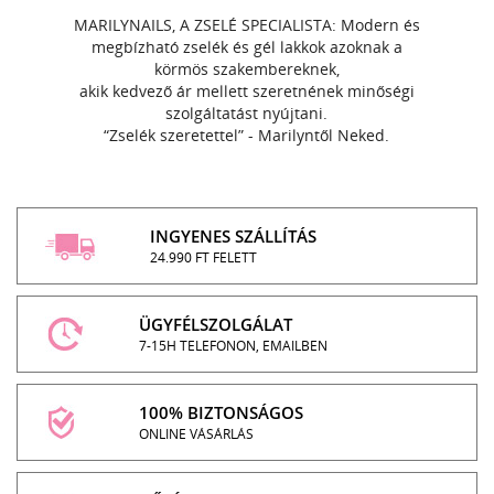
MARILYNAILS, A ZSELÉ SPECIALISTA: Modern és
megbízható zselék és gél lakkok azoknak a
körmös szakembereknek,
akik kedvező ár mellett szeretnének minőségi
szolgáltatást nyújtani.
“Zselék szeretettel” - Marilyntől Neked.
INGYENES SZÁLLÍTÁS
24.990 FT FELETT
ÜGYFÉLSZOLGÁLAT
7-15H TELEFONON, EMAILBEN
100% BIZTONSÁGOS
ONLINE VÁSÁRLÁS