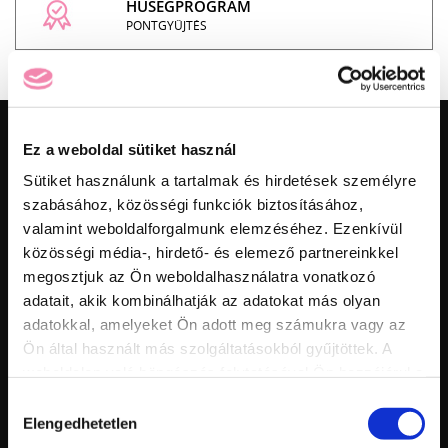
HŰSÉGPROGRAM
PONTGYŰJTÉS
ELÉRHETŐSÉGEK
Ez a weboldal sütiket használ
Sütiket használunk a tartalmak és hirdetések személyre
MarilyNails Kft. - A zselé specialista.
szabásához, közösségi funkciók biztosításához,
1095 Budapest, Soroksári út 160.
valamint weboldalforgalmunk elemzéséhez. Ezenkívül
+36 30 222 4328
közösségi média-, hirdető- és elemező partnereinkkel
rendeles@marilynails.hu
megosztjuk az Ön weboldalhasználatra vonatkozó
adatait, akik kombinálhatják az adatokat más olyan
adatokkal, amelyeket Ön adott meg számukra vagy az
KÖVESS MINKET:
Ön által használt más szolgáltatásokból gyűjtöttek. A
weboldalon való böngészés folytatásával Ön hozzájárul a
sütik használatához.
Hozzájárulás
Elengedhetetlen
kiválasztása
TERMÉKEINK