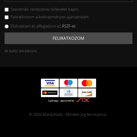
Szeretnék rendszeres hírlevelet kapni.
Feliratkozom a kedvezményes ajánlatokért.
Elolvastam és elfogadom az
ÁSZF-et.
FELIRATKOZOM
Itt tudsz leiratkozni.
© 2026 MarilyNails · Minden jog fenntartva.