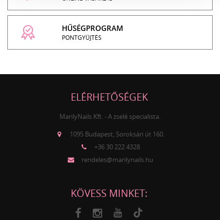
HŰSÉGPROGRAM
PONTGYŰJTÉS
ELÉRHETŐSÉGEK
MarilyNails Kft. - A zselé specialista.
1095 Budapest, Soroksári út 160.
+36 30 222 4328
rendeles@marilynails.hu
KÖVESS MINKET: