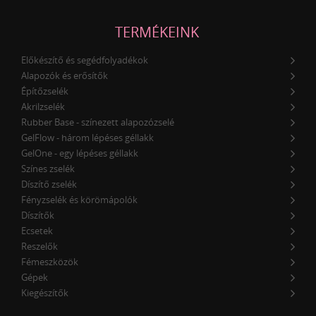
TERMÉKEINK
Előkészítő és segédfolyadékok
Alapozók és erősítők
Építőzselék
Akrilzselék
Rubber Base - színezett alapozózselé
GelFlow - három lépéses géllakk
GelOne - egy lépéses géllakk
Színes zselék
Díszítő zselék
Fényzselék és körömápolók
Díszítők
Ecsetek
Reszelők
Fémeszközök
Gépek
Kiegészítők