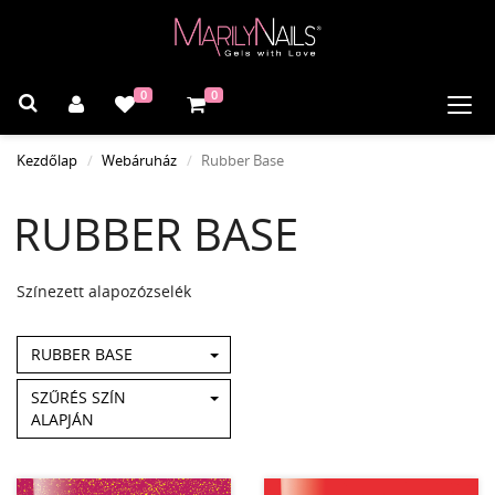
0
0
Navi
Kezdőlap
Webáruház
Rubber Base
RUBBER BASE
Színezett alapozózselék
RUBBER BASE
SZŰRÉS SZÍN
ALAPJÁN