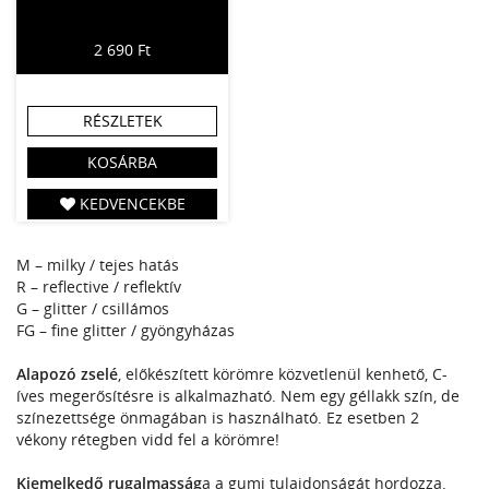
2 690 Ft
RÉSZLETEK
KOSÁRBA
KEDVENCEKBE
M – milky / tejes hatás
R – reflective / reflektív
G – glitter / csillámos
FG – fine glitter / gyöngyházas
Alapozó zselé
, előkészített körömre közvetlenül kenhető, C-
íves megerősítésre is alkalmazható. Nem egy géllakk szín, de
színezettsége önmagában is használható. Ez esetben 2
vékony rétegben vidd fel a körömre!
Kiemelkedő rugalmasság
a a gumi tulajdonságát hordozza.