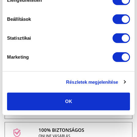
Elengedhetetlen
kiválasztása
Beállítások
MARILYNAILS, A ZSELÉ SPECIALISTA: Modern és
megbízható zselék és gél lakkok azoknak a
körmös szakembereknek,
Statisztikai
akik kedvező ár mellett szeretnének minőségi
szolgáltatást nyújtani.
“Zselék szeretettel” - Marilyntől Neked.
Marketing
INGYENES SZÁLLÍTÁS
Részletek megjelenítése
24.990 FT FELETT
OK
ÜGYFÉLSZOLGÁLAT
7-15H TELEFONON, EMAILBEN
100% BIZTONSÁGOS
ONLINE VÁSÁRLÁS