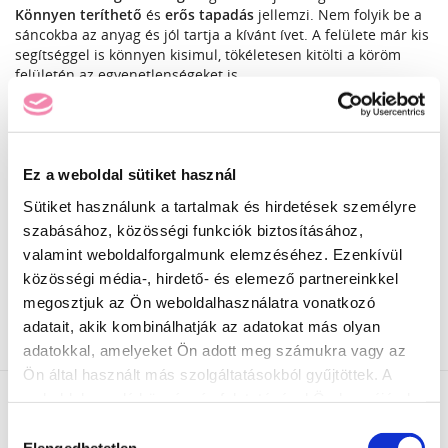
Könnyen teríthető
és
erős tapadás
jellemzi. Nem folyik be a
sáncokba az anyag és jól tartja a kívánt ívet. A felülete már kis
segítséggel is könnyen kisimul, tökéletesen kitölti a köröm
felületén az egyenetlenségeket is.
Igazán meggyorsítja a munkafolyamatot, mind azért, mert
gyors tempót diktálhatsz vele, de azért is, mert a géllakk szín
felvitelét kihagyhatod.
Ez a weboldal sütiket használ
A felülete
enyhén ragacsosra köt
, fényzselének ajánljuk hozzá
Sütiket használunk a tartalmak és hirdetések személyre
a TopFlow Free termékcsaládot.
szabásához, közösségi funkciók biztosításához,
A mechanikai hatásoknak jobban ellenáll, mivel jól
valamint weboldalforgalmunk elemzéséhez. Ezenkívül
alkalmazkodik a természetes köröm mozgásaihoz. Strapabíró,
közösségi média-, hirdető- és elemező partnereinkkel
mégis rendkívül kényelmes viselet.
megosztjuk az Ön weboldalhasználatra vonatkozó
adatait, akik kombinálhatják az adatokat más olyan
adatokkal, amelyeket Ön adott meg számukra vagy az
Ön által használt más szolgáltatásokból gyűjtöttek. A
weboldalon való böngészés folytatásával Ön hozzájárul a
sütik használatához.
Hozzájárulás